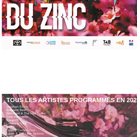
TOUS LES ARTISTES PROGRAMMÉS EN 202
Stephan Eicher
Bertrand Belin
DeRobert & The Half-Truths
Gabi Hartmann
Etage70
Lemmy’s Tribe
BART
Cutting Corners Duo
Laure & The Little Spoons
Jake Calypso Trio