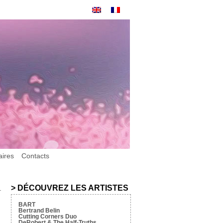
aires
Contacts
> DÉCOUVREZ LES ARTISTES
BART
Bertrand Belin
Cutting Corners Duo
DeRobert & The Half-Truths