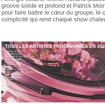
groove solide et profond et Patrick Moi
pour faire battre le cœur du groupe, le
complicité qui rend chaque show chaleur
TOUS LES ARTISTES PROGRAMMÉS EN 202
Stephan Eicher
Bertrand Belin
DeRobert & The Half-Truths
Gabi Hartmann
Etage70
Lemmy’s Tribe
BART
Cutting Corners Duo
Laure & The Little Spoons
Jake Calypso Trio
Gyros Machine
OVNIS