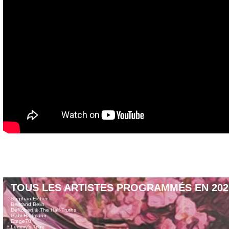
TOUS LES ARTISTES PROGRAMMÉS EN 202
Stephan Eicher
Bertrand Belin
DeRobert & The Half-Truths
Gabi Hartmann
Etage70
Lemmy’s Tribe