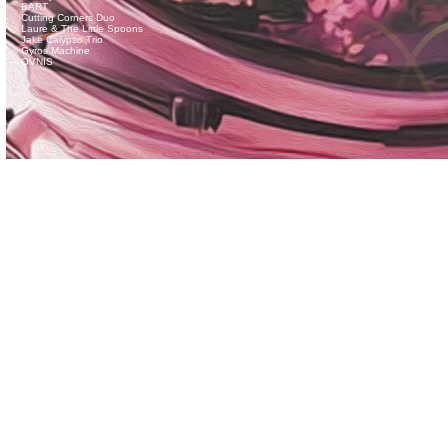
BART
Cutting Corners Duo
Laure & The Little Spoons
Jake Calypso Trio
Gyros Machine
OVNIS