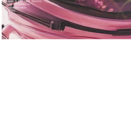
Laure & The Little Spoons
Jake Calypso Trio
Gyros Machine
OVNIS