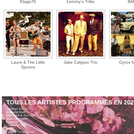
Etage70
Lemmy’s Tribe
BA
Laure & The Little
Jake Calypso Trio
Gyros 
Spoons
TOUS LES ARTISTES PROGRAMMÉS EN 202
Stephan Eicher
Bertrand Belin
DeRobert & The Half-Truths
Gabi Hartmann
Etage70
Lemmy’s Tribe
BART
Cutting Corners Duo