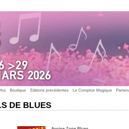
nfos
Boutique
Editions précédentes
Le Comptoir Magique
Parten
LS DE BLUES
Avoine Zone Blues