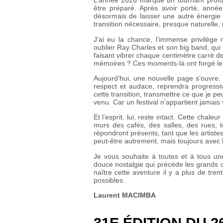
L’année 2026 marque un tournant profo
être préparé. Après avoir porté, année
désormais de laisser une autre énergie 
transition nécessaire, presque naturelle,
J’ai eu la chance, l’immense privilège
oublier Ray Charles et son big band, qui
faisant vibrer chaque centimètre carré de
mémoires ? Ces moments-là ont forgé le ca
Aujourd’hui, une nouvelle page s’ouvre. A
respect et audace, reprendra progressiv
cette transition, transmettre ce que je 
venu. Car un festival n’appartient jamais 
Et l’esprit, lui, reste intact. Cette chal
murs des cafés, des salles, des rues, t
répondront présents, tant que les artistes 
peut‑être autrement, mais toujours avec 
Je vous souhaite à toutes et à tous une
douce nostalgie qui précède les grands c
naître cette aventure il y a plus de tre
possibles.
Laurent MACIMBA