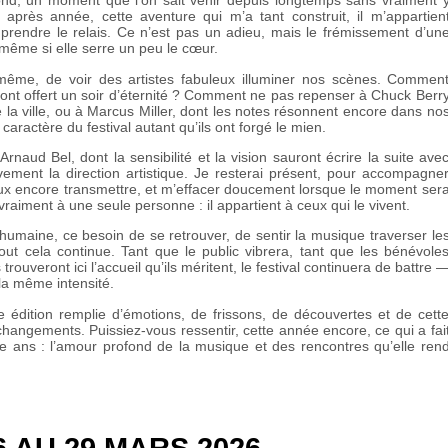
nd, un moment que l’on sait venir depuis longtemps sans vraiment 
 après année, cette aventure qui m’a tant construit, il m’appartien
prendre le relais. Ce n’est pas un adieu, mais le frémissement d’un
 même si elle serre un peu le cœur.
 même, de voir des artistes fabuleux illuminer nos scènes. Commen
 ont offert un soir d’éternité ? Comment ne pas repenser à Chuck Berr
 la ville, ou à Marcus Miller, dont les notes résonnent encore dans no
ractère du festival autant qu’ils ont forgé le mien.
rnaud Bel, dont la sensibilité et la vision sauront écrire la suite ave
ement la direction artistique. Je resterai présent, pour accompagne
peux encore transmettre, et m’effacer doucement lorsque le moment ser
vraiment à une seule personne : il appartient à ceux qui le vivent.
eur humaine, ce besoin de se retrouver, de sentir la musique traverser le
out cela continue. Tant que le public vibrera, tant que les bénévole
trouveront ici l’accueil qu’ils méritent, le festival continuera de battre 
la même intensité.
 édition remplie d’émotions, de frissons, de découvertes et de cett
hangements. Puissiez‑vous ressentir, cette année encore, ce qui a fai
nte ans : l’amour profond de la musique et des rencontres qu’elle ren