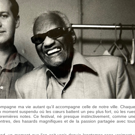
compagne ma vie autant qu’il accompagne celle de notre ville. Chaqu
 un moment suspendu où les cœurs battent un peu plus fort, où les rue
 premières notes. Ce festival, né presque instinctivement, comme un
ntres, des hasards magnifiques et de la passion partagée avec tou