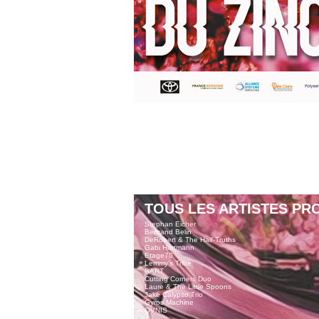
TOUS LES ARTISTES PR
Stephan Eicher
Bertrand Belin
DeRobert & The Half-Truths
Gabi Hartmann
Etage70
Lemmy’s Tribe
BART
Cutting Corners Duo
Laure & The Little Spoons
Jake Calypso Trio
Gyros Machine
OVNIS