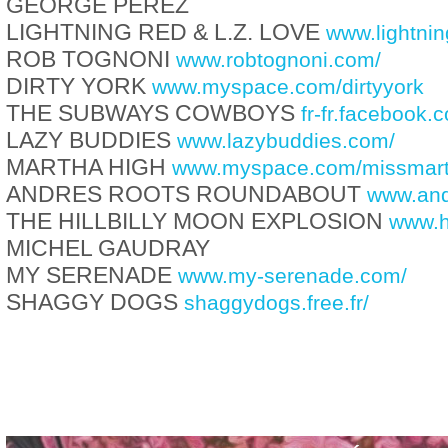
GEORGE PEREZ
LIGHTNING RED & L.Z. LOVE
www.lightnin
ROB TOGNONI
www.robtognoni.com/
DIRTY YORK
www.myspace.com/dirtyyork
THE SUBWAYS COWBOYS
fr-fr.facebook
LAZY BUDDIES
www.lazybuddies.com/
MARTHA HIGH
www.myspace.com/missmart
ANDRES ROOTS ROUNDABOUT
www.and
THE HILLBILLY MOON EXPLOSION
www.h
MICHEL GAUDRAY
MY SERENADE
www.my-serenade.com/
SHAGGY DOGS
shaggydogs.free.fr/