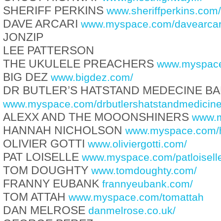
SHERIFF PERKINS
www.sheriffperkins.com/s
DAVE ARCARI
www.myspace.com/davearcar
JONZIP
LEE PATTERSON
THE UKULELE PREACHERS
www.myspace
BIG DEZ
www.bigdez.com/
DR BUTLER’S HATSTAND MEDECINE B
www.myspace.com/drbutlershatstandmedicin
ALEXX AND THE MOOONSHINERS
www.m
HANNAH NICHOLSON
www.myspace.com/h
OLIVIER GOTTI
www.oliviergotti.com/
PAT LOISELLE
www.myspace.com/patloisell
TOM DOUGHTY
www.tomdoughty.com/
FRANNY EUBANK
frannyeubank.com/
TOM ATTAH
www.myspace.com/tomattah
DAN MELROSE
danmelrose.co.uk/