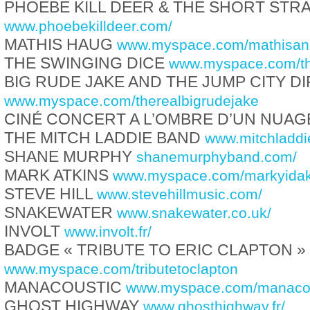
PHOEBE KILL DEER & THE SHORT STR
www.phoebekilldeer.com/
MATHIS HAUG
www.myspace.com/mathisan
THE SWINGING DICE
www.myspace.com/th
BIG RUDE JAKE AND THE JUMP CITY D
www.myspace.com/therealbigrudejake
CINÉ CONCERT A L’OMBRE D’UN NUAG
THE MITCH LADDIE BAND
www.mitchladdi
SHANE MURPHY
shanemurphyband.com/
MARK ATKINS
www.myspace.com/markyidaki
STEVE HILL
www.stevehillmusic.com/
SNAKEWATER
www.snakewater.co.uk/
INVOLT
www.involt.fr/
BADGE « TRIBUTE TO ERIC CLAPTON »
www.myspace.com/tributetoclapton
MANACOUSTIC
www.myspace.com/manacou
GHOST HIGHWAY
www.ghosthighway.fr/