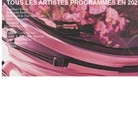
TOUS LES ARTISTES PROGRAMMÉS EN 202
Stephan Eicher
Bertrand Belin
DeRobert & The Half-Truths
Gabi Hartmann
Etage70
Lemmy’s Tribe
BART
Cutting Corners Duo
Laure & The Little Spoons
Jake Calypso Trio
Gyros Machine
OVNIS